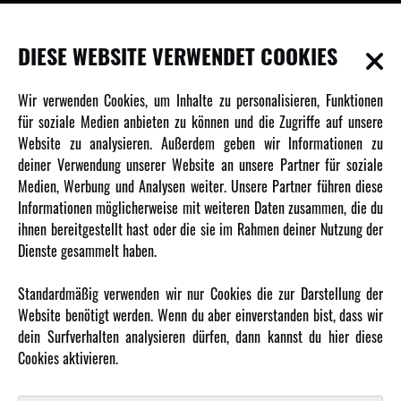
INFORMATIONEN
DIESE WEBSITE VERWENDET COOKIES
Newsletter
Wir verwenden Cookies, um Inhalte zu personalisieren, Funktionen
Über uns
für soziale Medien anbieten zu können und die Zugriffe auf unsere
Website zu analysieren. Außerdem geben wir Informationen zu
Karriere
deiner Verwendung unserer Website an unsere Partner für soziale
Amewi Kataloge
Medien, Werbung und Analysen weiter. Unsere Partner führen diese
Informationen möglicherweise mit weiteren Daten zusammen, die du
ihnen bereitgestellt hast oder die sie im Rahmen deiner Nutzung der
MEHR VON AMEWI
Dienste gesammelt haben.
AMXRacing - Qualitäts RC-Zubehör
Standardmäßig verwenden wir nur Cookies die zur Darstellung der
Amewi Construction - Nutzfahrzeuge
Website benötigt werden. Wenn du aber einverstanden bist, dass wir
Malinos - Die kreative Seite von Amewi
dein Surfverhalten analysieren dürfen, dann kannst du hier diese
Cookies aktivieren.
Werden Sie Amewi Händler
Amewi B2B-Shop