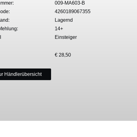
ummer:
009-MA603-B
ode:
4260189067355
tand:
Lagernd
fehlung:
14+
l
Einsteiger
€ 28,50
r Händlerübersicht