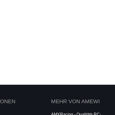
IONEN
MEHR VON AMEWI
AMXRacing - Qualitäts RC-