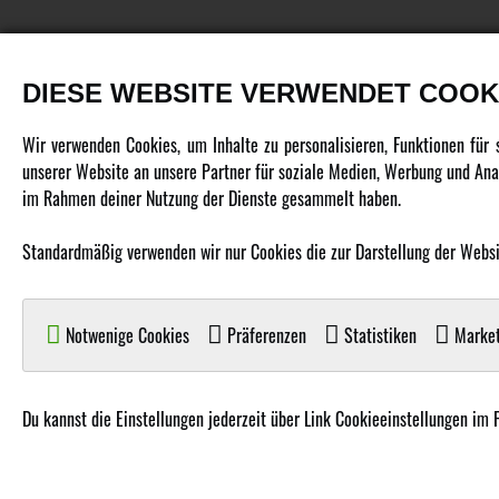
DIESE WEBSITE VERWENDET COOK
PRODUKTE
Wir verwenden Cookies, um Inhalte zu personalisieren, Funktionen für
unserer Website an unsere Partner für soziale Medien, Werbung und Anal
Fahrzeuge in allen Maßstäben
im Rahmen deiner Nutzung der Dienste gesammelt haben.
Helikopter Collective Pitch, Fixed Pitch
Standardmäßig verwenden wir nur Cookies die zur Darstellung der Website
Multikopter in verschiedenen Ausführungen
Flugzeuge für alle Anforderungen
Boote in verschiedenen Größen
Notwenige Cookies
Präferenzen
Statistiken
Market
Panzer für Jung und Alt
Spielzeug für Kinder
Du kannst die Einstellungen jederzeit über Link Cookieeinstellungen im 