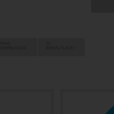
PRODUKT
WO
DOWNLOADS
ERHÄLTLICH?