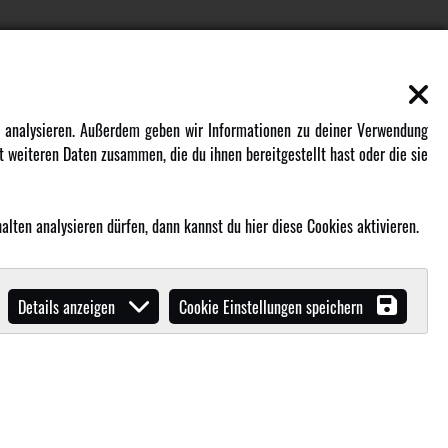
EN
MEHR VON AMEWI
zu analysieren. Außerdem geben wir Informationen zu deiner Verwendung
 weiteren Daten zusammen, die du ihnen bereitgestellt hast oder die sie
AMXRacing - Qualitäts RC-Zubehör
Amewi Construction - Nutzfahrzeuge
lten analysieren dürfen, dann kannst du hier diese Cookies aktivieren.
Malinos - Die kreative Seite von
Amewi
Werden Sie Amewi Händler
Details anzeigen
Cookie Einstellungen speichern
Amewi B2B-Shop