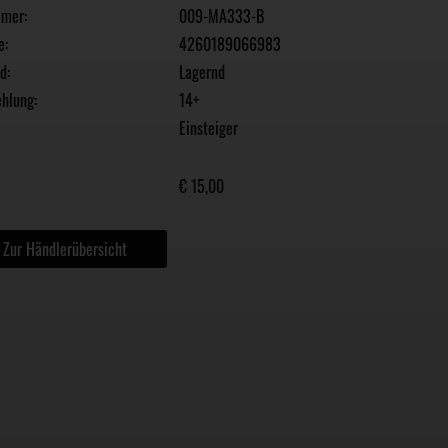
mmer:
009-MA333-B
e:
4260189066983
d:
Lagernd
hlung:
14+
Einsteiger
€ 15,00
Zur Händlerübersicht