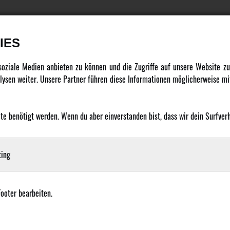
IES
DATENSCHUTZ
INFORMATION
 soziale Medien anbieten zu können und die Zugriffe auf unsere Website 
ysen weiter. Unsere Partner führen diese Informationen möglicherweise mit
Datenschutz
Newsletter
Cookie Einstellungen
Über uns
 benötigt werden. Wenn du aber einverstanden bist, dass wir dein Surfverha
Karriere
LANGUAGE
Amewi Kataloge
ing
Footer bearbeiten.