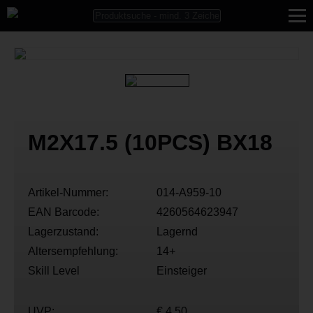
M2X17.5 (10PCS) BX18
Artikel-Nummer:
014-A959-10
EAN Barcode:
4260564623947
Lagerzustand:
Lagernd
Altersempfehlung:
14+
Skill Level
Einsteiger
UVP:
€ 4,50