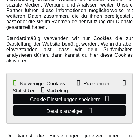
Amewi Kataloge
soziale Medien, Werbung und Analysen weiter. Unsere
Partner führen diese Informationen möglicherweise mit
weiteren Daten zusammen, die du ihnen bereitgestellt
hast oder die sie im Rahmen deiner Nutzung der Dienste
MEHR VON AMEWI
gesammelt haben.
Standardmäßig verwenden wir nur Cookies die zur
AMXRacing - Qualitäts RC-Zubehör
Darstellung der Website benötigt werden. Wenn du aber
Amewi Construction - Nutzfahrzeuge
einverstanden bist, dass wir dein Surfverhalten
analysieren dürfen, dann kannst du hier diese Cookies
Malinos - Die kreative Seite von Amewi
aktivieren.
Werden Sie Amewi Händler
Amewi B2B-Shop
Notwenige Cookies
Präferenzen
Statistiken
Marketing
Cookie Einstellungen speichern
Details anzeigen
© Copyright 2019 - 2026 Amewi Trade GmbH - Alle Rechte vorbehalten |
Du kannst die Einstellungen jederzeit über Link
Impressum
| Der Verkauf erfolgt an Gewerbetreibende in unserem
B2B