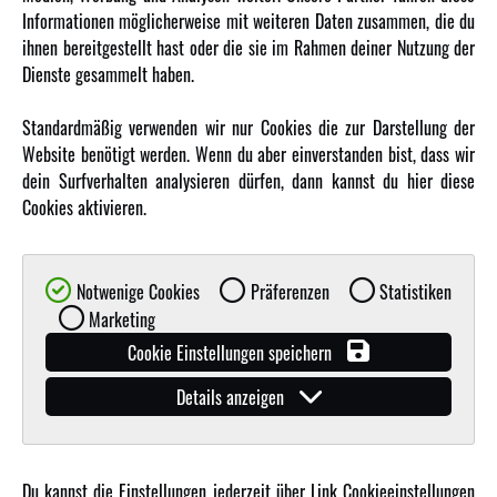
Karriere
Informationen möglicherweise mit weiteren Daten zusammen, die du
Amewi Kataloge
ihnen bereitgestellt hast oder die sie im Rahmen deiner Nutzung der
Dienste gesammelt haben.
MEHR VON AMEWI
Standardmäßig verwenden wir nur Cookies die zur Darstellung der
Website benötigt werden. Wenn du aber einverstanden bist, dass wir
AMXRacing - Qualitäts RC-Zubehör
dein Surfverhalten analysieren dürfen, dann kannst du hier diese
Amewi Construction - Nutzfahrzeuge
Cookies aktivieren.
Malinos - Die kreative Seite von Amewi
Werden Sie Amewi Händler
Notwenige Cookies
Präferenzen
Statistiken
Amewi B2B-Shop
Marketing
Cookie Einstellungen speichern
Details anzeigen
Du kannst die Einstellungen jederzeit über Link Cookieeinstellungen