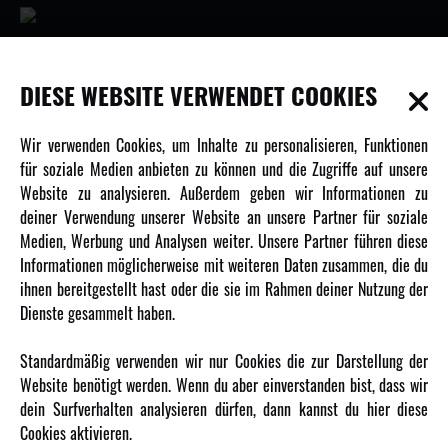
INFORMATIONEN
DIESE WEBSITE VERWENDET COOKIES
Newsletter
Wir verwenden Cookies, um Inhalte zu personalisieren, Funktionen
Über uns
für soziale Medien anbieten zu können und die Zugriffe auf unsere
Website zu analysieren. Außerdem geben wir Informationen zu
Karriere
deiner Verwendung unserer Website an unsere Partner für soziale
Amewi Kataloge
Medien, Werbung und Analysen weiter. Unsere Partner führen diese
Informationen möglicherweise mit weiteren Daten zusammen, die du
ihnen bereitgestellt hast oder die sie im Rahmen deiner Nutzung der
MEHR VON AMEWI
Dienste gesammelt haben.
AMXRacing - Qualitäts RC-Zubehör
Standardmäßig verwenden wir nur Cookies die zur Darstellung der
Amewi Construction - Nutzfahrzeuge
Website benötigt werden. Wenn du aber einverstanden bist, dass wir
Malinos - Die kreative Seite von Amewi
dein Surfverhalten analysieren dürfen, dann kannst du hier diese
Cookies aktivieren.
Werden Sie Amewi Händler