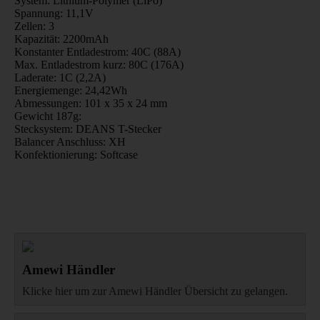
System: Lithium-Polymer (LiPo)
Spannung: 11,1V
Zellen: 3
Kapazität: 2200mAh
Konstanter Entladestrom: 40C (88A)
Max. Entladestrom kurz: 80C (176A)
Laderate: 1C (2,2A)
Energiemenge: 24,42Wh
Abmessungen: 101 x 35 x 24 mm
Gewicht 187g:
Stecksystem: DEANS T-Stecker
Balancer Anschluss: XH
Konfektionierung: Softcase
Amewi Händler
Klicke hier um zur Amewi Händler Übersicht zu gelangen.