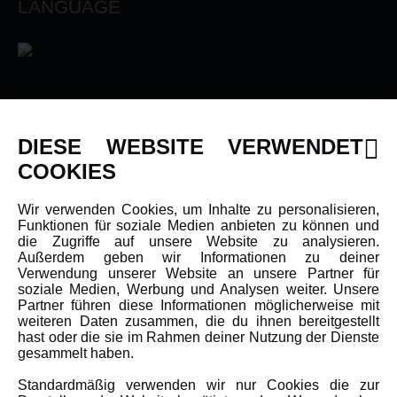
LANGUAGE
INFORMATIONEN
DIESE WEBSITE VERWENDET
Newsletter
COOKIES
Über uns
Wir verwenden Cookies, um Inhalte zu personalisieren,
Karriere
Funktionen für soziale Medien anbieten zu können und
Amewi Kataloge
die Zugriffe auf unsere Website zu analysieren.
Außerdem geben wir Informationen zu deiner
Verwendung unserer Website an unsere Partner für
soziale Medien, Werbung und Analysen weiter. Unsere
MEHR VON AMEWI
Partner führen diese Informationen möglicherweise mit
weiteren Daten zusammen, die du ihnen bereitgestellt
hast oder die sie im Rahmen deiner Nutzung der Dienste
AMXRacing - Qualitäts RC-Zubehör
gesammelt haben.
Amewi Construction - Nutzfahrzeuge
Standardmäßig verwenden wir nur Cookies die zur