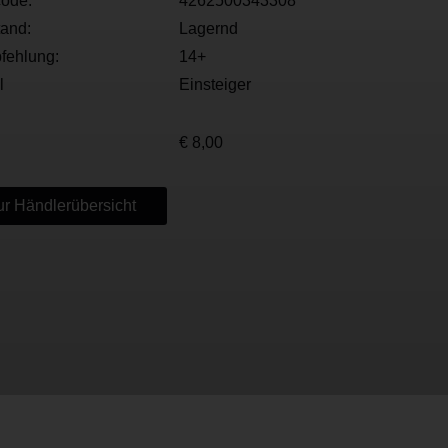
ode:
4262500343308
tand:
Lagernd
fehlung:
14+
l
Einsteiger
€ 8,00
r Händlerübersicht