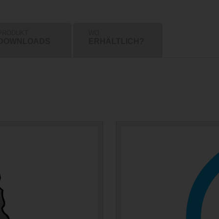
PRODUKT
WO
DOWNLOADS
ERHÄLTLICH?