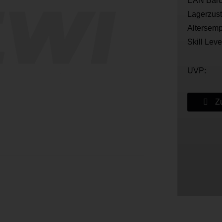
EAN Barc
Lagerzus
Altersemp
Skill Leve
UVP:
Zu