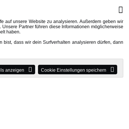
IONEN
MEHR VON AMEWI
AMXRacing - Qualitäts RC-
ffe auf unsere Website zu analysieren. Außerdem geben wir
. Unsere Partner führen diese Informationen möglicherweise
Zubehör
elt haben.
Amewi Construction -
bist, dass wir dein Surfverhalten analysieren dürfen, dann
e
Nutzfahrzeuge
Malinos - Die kreative Seite von
Amewi
Werden Sie Amewi Händler
ils anzeigen
Cookie Einstellungen speichern
Amewi B2B-Shop