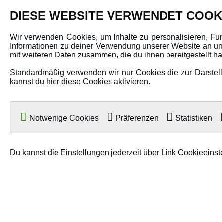
PRODUKTE
DIESE WEBSITE VERWENDET COOK
Fahrzeuge in allen Maßstäben
Wir verwenden Cookies, um Inhalte zu personalisieren, Fu
Informationen zu deiner Verwendung unserer Website an uns
Helikopter Collective Pitch, Fixed Pitch
mit weiteren Daten zusammen, die du ihnen bereitgestellt 
Multikopter in verschiedenen Ausführungen
Standardmäßig verwenden wir nur Cookies die zur Darstellu
Flugzeuge für alle Anforderungen
kannst du hier diese Cookies aktivieren.
Boote in verschiedenen Größen
Panzer für Jung und Alt
Notwenige Cookies
Präferenzen
Statistiken
Spielzeug für Kinder
Du kannst die Einstellungen jederzeit über Link Cookieeinst