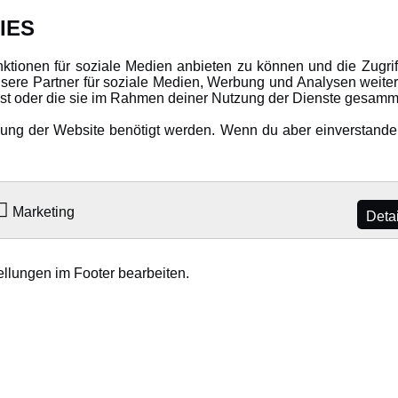
DATENSCHUTZ
INFORMAT
IES
Datenschutz
Newsletter
nktionen für soziale Medien anbieten zu können und die Zugri
ere Partner für soziale Medien, Werbung und Analysen weiter
Cookie Einstellungen
Über uns
hast oder die sie im Rahmen deiner Nutzung der Dienste gesamm
Karriere
ng der Website benötigt werden. Wenn du aber einverstanden 
LANGUAGE
Amewi Katalog
Marketing
Deta
ellungen im Footer bearbeiten.