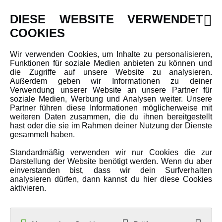
DIESE WEBSITE VERWENDET
INFORMATIONEN
COOKIES
Newsletter
Wir verwenden Cookies, um Inhalte zu personalisieren,
Funktionen für soziale Medien anbieten zu können und
Über uns
die Zugriffe auf unsere Website zu analysieren.
Karriere
Außerdem geben wir Informationen zu deiner
Verwendung unserer Website an unsere Partner für
Amewi Kataloge
soziale Medien, Werbung und Analysen weiter. Unsere
Partner führen diese Informationen möglicherweise mit
weiteren Daten zusammen, die du ihnen bereitgestellt
hast oder die sie im Rahmen deiner Nutzung der Dienste
MEHR VON AMEWI
gesammelt haben.
Standardmäßig verwenden wir nur Cookies die zur
AMXRacing - Qualitäts RC-Zubehör
Darstellung der Website benötigt werden. Wenn du aber
einverstanden bist, dass wir dein Surfverhalten
Amewi Construction - Nutzfahrzeuge
analysieren dürfen, dann kannst du hier diese Cookies
Malinos - Die kreative Seite von Amewi
aktivieren.
Werden Sie Amewi Händler
Amewi B2B-Shop