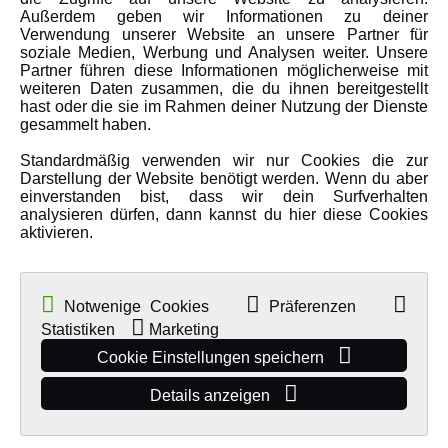
Karriere
Außerdem geben wir Informationen zu deiner
Verwendung unserer Website an unsere Partner für
Amewi Kataloge
soziale Medien, Werbung und Analysen weiter. Unsere
Partner führen diese Informationen möglicherweise mit
weiteren Daten zusammen, die du ihnen bereitgestellt
hast oder die sie im Rahmen deiner Nutzung der Dienste
MEHR VON AMEWI
gesammelt haben.
Standardmäßig verwenden wir nur Cookies die zur
AMXRacing - Qualitäts RC-Zubehör
Darstellung der Website benötigt werden. Wenn du aber
Amewi Construction - Nutzfahrzeuge
einverstanden bist, dass wir dein Surfverhalten
analysieren dürfen, dann kannst du hier diese Cookies
Malinos - Die kreative Seite von Amewi
aktivieren.
Werden Sie Amewi Händler
Amewi B2B-Shop
Notwenige Cookies
Präferenzen
Statistiken
Marketing
Cookie Einstellungen speichern
Details anzeigen