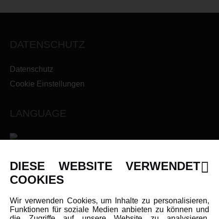
DATENSCHUTZ
Datenschutz
Cookie Einstellungen
LANGUAGE
DIESE WEBSITE VERWENDET
INFORMATIONEN
COOKIES
Newsletter
Wir verwenden Cookies, um Inhalte zu personalisieren,
Funktionen für soziale Medien anbieten zu können und
Über uns
die Zugriffe auf unsere Website zu analysieren.