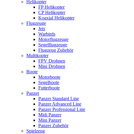
Helikopter
FP Helikopter
CP Helikopter
Koaxial Helikopter
Flugzeuge
Jets
Warbirds
Motorflugzeuge
Segelflugzeuge
Flugzeug Zubehör
Multikopter
FPV Drohnen
Mini Drohnen
Boote
Motorboote
Segelboote
Futterboote
Panzer
Panzer Standard Line
Panzer Advanced Line
Panzer Professional Line
Midi Panzer
Mini Panzer
Panzer Zubehör
Spielzeug