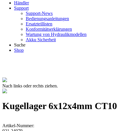
Händler
Support
Support-News
Bedienungsanleitungen
Ersatzteillisten
Konformitätserklärungen
Wartung von Hydraulikmodellen
Akku Sicherheit
Suche
Shop
Nach links oder rechts ziehen.
Kugellager 6x12x4mm CT10
Artikel-Nummer:
021-24079