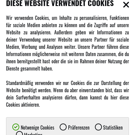
DIESE WEBSITE VERWENDET COOKIES
INFORMATIONEN
Wir verwenden Cookies, um Inhalte zu personalisieren, Funktionen
für soziale Medien anbieten zu können und die Zugriffe auf unsere
Newsletter
Website zu analysieren. Außerdem geben wir Informationen zu
deiner Verwendung unserer Website an unsere Partner für soziale
Über uns
Medien, Werbung und Analysen weiter. Unsere Partner führen diese
Karriere
Informationen möglicherweise mit weiteren Daten zusammen, die du
Amewi Kataloge
ihnen bereitgestellt hast oder die sie im Rahmen deiner Nutzung der
Dienste gesammelt haben.
MEHR VON AMEWI
Standardmäßig verwenden wir nur Cookies die zur Darstellung der
Website benötigt werden. Wenn du aber einverstanden bist, dass wir
AMXRacing - Qualitäts RC-Zubehör
dein Surfverhalten analysieren dürfen, dann kannst du hier diese
Amewi Construction - Nutzfahrzeuge
Cookies aktivieren.
Malinos - Die kreative Seite von Amewi
Werden Sie Amewi Händler
Notwenige Cookies
Präferenzen
Statistiken
Amewi B2B-Shop