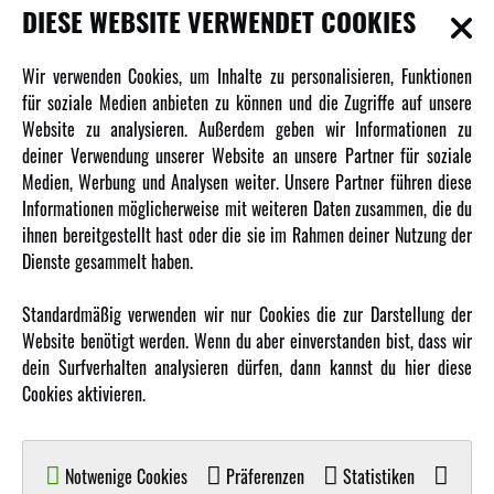
INFORMATIONEN
DIESE WEBSITE VERWENDET COOKIES
Newsletter
Wir verwenden Cookies, um Inhalte zu personalisieren, Funktionen
Über uns
für soziale Medien anbieten zu können und die Zugriffe auf unsere
Website zu analysieren. Außerdem geben wir Informationen zu
Karriere
deiner Verwendung unserer Website an unsere Partner für soziale
Amewi Kataloge
Medien, Werbung und Analysen weiter. Unsere Partner führen diese
Informationen möglicherweise mit weiteren Daten zusammen, die du
ihnen bereitgestellt hast oder die sie im Rahmen deiner Nutzung der
MEHR VON AMEWI
Dienste gesammelt haben.
AMXRacing - Qualitäts RC-Zubehör
Standardmäßig verwenden wir nur Cookies die zur Darstellung der
Amewi Construction - Nutzfahrzeuge
Website benötigt werden. Wenn du aber einverstanden bist, dass wir
Malinos - Die kreative Seite von Amewi
dein Surfverhalten analysieren dürfen, dann kannst du hier diese
Cookies aktivieren.
Werden Sie Amewi Händler
Amewi B2B-Shop
Notwenige Cookies
Präferenzen
Statistiken