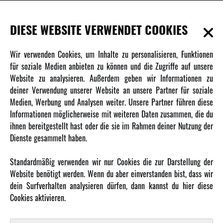
INFORMATIONEN
DIESE WEBSITE VERWENDET COOKIES
Newsletter
Wir verwenden Cookies, um Inhalte zu personalisieren, Funktionen
Über uns
für soziale Medien anbieten zu können und die Zugriffe auf unsere
Website zu analysieren. Außerdem geben wir Informationen zu
Karriere
deiner Verwendung unserer Website an unsere Partner für soziale
Amewi Kataloge
Medien, Werbung und Analysen weiter. Unsere Partner führen diese
Informationen möglicherweise mit weiteren Daten zusammen, die du
ihnen bereitgestellt hast oder die sie im Rahmen deiner Nutzung der
MEHR VON AMEWI
Dienste gesammelt haben.
AMXRacing - Qualitäts RC-Zubehör
Standardmäßig verwenden wir nur Cookies die zur Darstellung der
Amewi Construction - Nutzfahrzeuge
Website benötigt werden. Wenn du aber einverstanden bist, dass wir
Malinos - Die kreative Seite von Amewi
dein Surfverhalten analysieren dürfen, dann kannst du hier diese
Cookies aktivieren.
Werden Sie Amewi Händler
Amewi B2B-Shop