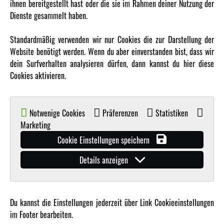
ihnen bereitgestellt hast oder die sie im Rahmen deiner Nutzung der
MEHR VON AMEWI
Dienste gesammelt haben.
AMXRacing - Qualitäts RC-Zubehör
Standardmäßig verwenden wir nur Cookies die zur Darstellung der
Amewi Construction - Nutzfahrzeuge
Website benötigt werden. Wenn du aber einverstanden bist, dass wir
Malinos - Die kreative Seite von Amewi
dein Surfverhalten analysieren dürfen, dann kannst du hier diese
Cookies aktivieren.
Werden Sie Amewi Händler
Amewi B2B-Shop
Notwenige Cookies
Präferenzen
Statistiken
Marketing
Cookie Einstellungen speichern
Details anzeigen
© Copyright 2019 - 2026 Amewi Trade GmbH - Alle Rechte vorbehalten |
Impressum
| Der
Verkauf erfolgt an Gewerbetreibende in unserem
B2B Shop
.!
Du kannst die Einstellungen jederzeit über Link Cookieeinstellungen
im Footer bearbeiten.