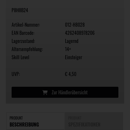
P8H8B24
Artikel-Nummer:
012-H8028
EAN Barcode:
4262408978206
Lagerzustand:
Lagernd
Altersempfehlung:
14+
Skill Level
Einsteiger
UVP:
€ 4,50
Zur Händlerübersicht
PRODUKT
PRODUKT
BESCHREIBUNG
SPEZIFIKATIONEN