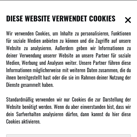
INFORMATIONEN
DIESE WEBSITE VERWENDET COOKIES
Newsletter
Wir verwenden Cookies, um Inhalte zu personalisieren, Funktionen
Über uns
für soziale Medien anbieten zu können und die Zugriffe auf unsere
Website zu analysieren. Außerdem geben wir Informationen zu
Karriere
deiner Verwendung unserer Website an unsere Partner für soziale
Amewi Kataloge
Medien, Werbung und Analysen weiter. Unsere Partner führen diese
Informationen möglicherweise mit weiteren Daten zusammen, die du
ihnen bereitgestellt hast oder die sie im Rahmen deiner Nutzung der
MEHR VON AMEWI
Dienste gesammelt haben.
AMXRacing - Qualitäts RC-Zubehör
Standardmäßig verwenden wir nur Cookies die zur Darstellung der
Amewi Construction - Nutzfahrzeuge
Website benötigt werden. Wenn du aber einverstanden bist, dass wir
Malinos - Die kreative Seite von Amewi
dein Surfverhalten analysieren dürfen, dann kannst du hier diese
Cookies aktivieren.
Werden Sie Amewi Händler
Amewi B2B-Shop