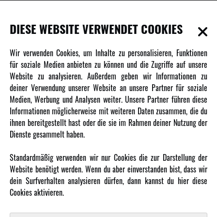
INFORMATIONEN
DIESE WEBSITE VERWENDET COOKIES
Newsletter
Wir verwenden Cookies, um Inhalte zu personalisieren, Funktionen
Über uns
für soziale Medien anbieten zu können und die Zugriffe auf unsere
Website zu analysieren. Außerdem geben wir Informationen zu
Karriere
deiner Verwendung unserer Website an unsere Partner für soziale
Amewi Kataloge
Medien, Werbung und Analysen weiter. Unsere Partner führen diese
Informationen möglicherweise mit weiteren Daten zusammen, die du
ihnen bereitgestellt hast oder die sie im Rahmen deiner Nutzung der
MEHR VON AMEWI
Dienste gesammelt haben.
AMXRacing - Qualitäts RC-Zubehör
Standardmäßig verwenden wir nur Cookies die zur Darstellung der
Amewi Construction - Nutzfahrzeuge
Website benötigt werden. Wenn du aber einverstanden bist, dass wir
Malinos - Die kreative Seite von Amewi
dein Surfverhalten analysieren dürfen, dann kannst du hier diese
Cookies aktivieren.
Werden Sie Amewi Händler
Amewi B2B-Shop