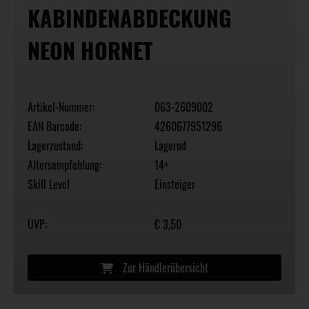
KABINDENABDECKUNG
NEON HORNET
Artikel-Nummer:
063-2609002
EAN Barcode:
4260677951296
Lagerzustand:
Lagernd
Altersempfehlung:
14+
Skill Level
Einsteiger
UVP:
€ 3,50
Zur Händlerübersicht