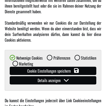
Informationen möglicherweise mit weiteren Daten zusammen, die du
Amewi Kataloge
ihnen bereitgestellt hast oder die sie im Rahmen deiner Nutzung der
Dienste gesammelt haben.
MEHR VON AMEWI
Standardmäßig verwenden wir nur Cookies die zur Darstellung der
Website benötigt werden. Wenn du aber einverstanden bist, dass wir
AMXRacing - Qualitäts RC-Zubehör
dein Surfverhalten analysieren dürfen, dann kannst du hier diese
Amewi Construction - Nutzfahrzeuge
Cookies aktivieren.
Malinos - Die kreative Seite von Amewi
Werden Sie Amewi Händler
Notwenige Cookies
Präferenzen
Statistiken
Amewi B2B-Shop
Marketing
Cookie Einstellungen speichern
Details anzeigen
Du kannst die Einstellungen jederzeit über Link Cookieeinstellungen
© Copyright 2019 - 2026 Amewi Trade GmbH - Alle Rechte vorbehalten |
Impressum
| Der