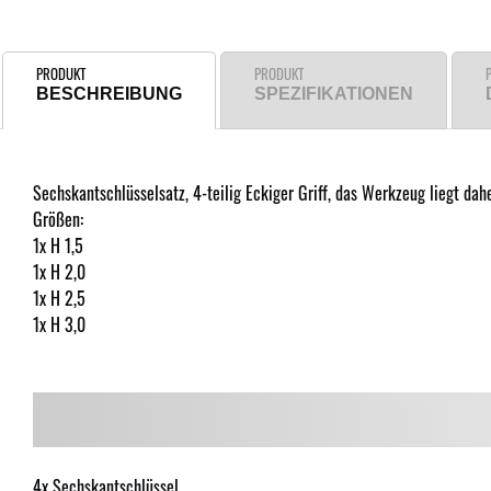
PRODUKT
PRODUKT
BESCHREIBUNG
SPEZIFIKATIONEN
Sechskantschlüsselsatz, 4-teilig Eckiger Griff, das Werkzeug liegt dah
Größen:
1x H 1,5
1x H 2,0
1x H 2,5
1x H 3,0
4x Sechskantschlüssel