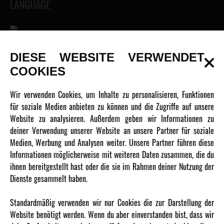
LANGUAGE
DIESE WEBSITE VERWENDET
INFORMATIONEN
COOKIES
Newsletter
Wir verwenden Cookies, um Inhalte zu personalisieren, Funktionen
Über uns
für soziale Medien anbieten zu können und die Zugriffe auf unsere
Website zu analysieren. Außerdem geben wir Informationen zu
Karriere
deiner Verwendung unserer Website an unsere Partner für soziale
Amewi Kataloge
Medien, Werbung und Analysen weiter. Unsere Partner führen diese
Informationen möglicherweise mit weiteren Daten zusammen, die du
ihnen bereitgestellt hast oder die sie im Rahmen deiner Nutzung der
MEHR VON AMEWI
Dienste gesammelt haben.
AMXRacing - Qualitäts RC-Zubehör
Standardmäßig verwenden wir nur Cookies die zur Darstellung der
Amewi Construction - Nutzfahrzeuge
Website benötigt werden. Wenn du aber einverstanden bist, dass wir