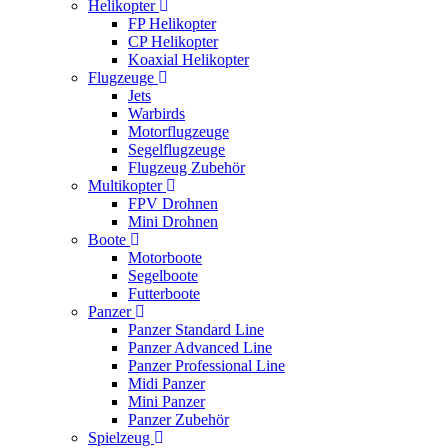
Helikopter
FP Helikopter
CP Helikopter
Koaxial Helikopter
Flugzeuge
Jets
Warbirds
Motorflugzeuge
Segelflugzeuge
Flugzeug Zubehör
Multikopter
FPV Drohnen
Mini Drohnen
Boote
Motorboote
Segelboote
Futterboote
Panzer
Panzer Standard Line
Panzer Advanced Line
Panzer Professional Line
Midi Panzer
Mini Panzer
Panzer Zubehör
Spielzeug