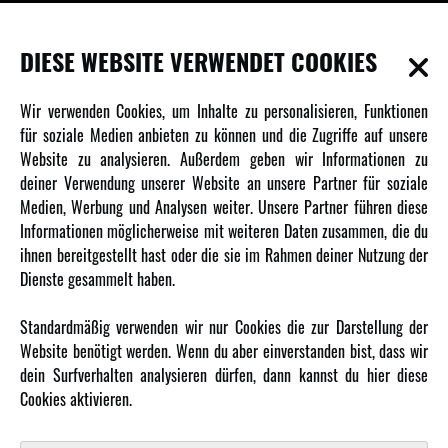
INFORMATIONEN
DIESE WEBSITE VERWENDET COOKIES
Newsletter
Wir verwenden Cookies, um Inhalte zu personalisieren, Funktionen
Über uns
für soziale Medien anbieten zu können und die Zugriffe auf unsere
Website zu analysieren. Außerdem geben wir Informationen zu
Karriere
deiner Verwendung unserer Website an unsere Partner für soziale
Amewi Kataloge
Medien, Werbung und Analysen weiter. Unsere Partner führen diese
Informationen möglicherweise mit weiteren Daten zusammen, die du
ihnen bereitgestellt hast oder die sie im Rahmen deiner Nutzung der
MEHR VON AMEWI
Dienste gesammelt haben.
AMXRacing - Qualitäts RC-Zubehör
Standardmäßig verwenden wir nur Cookies die zur Darstellung der
Amewi Construction - Nutzfahrzeuge
Website benötigt werden. Wenn du aber einverstanden bist, dass wir
Malinos - Die kreative Seite von Amewi
dein Surfverhalten analysieren dürfen, dann kannst du hier diese
Cookies aktivieren.
Werden Sie Amewi Händler
Amewi B2B-Shop