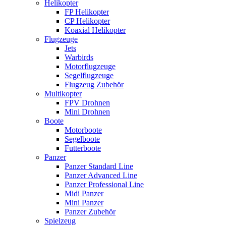
Helikopter
FP Helikopter
CP Helikopter
Koaxial Helikopter
Flugzeuge
Jets
Warbirds
Motorflugzeuge
Segelflugzeuge
Flugzeug Zubehör
Multikopter
FPV Drohnen
Mini Drohnen
Boote
Motorboote
Segelboote
Futterboote
Panzer
Panzer Standard Line
Panzer Advanced Line
Panzer Professional Line
Midi Panzer
Mini Panzer
Panzer Zubehör
Spielzeug