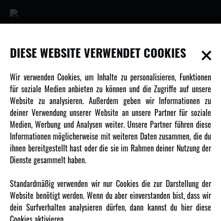
INFORMATIONEN
DIESE WEBSITE VERWENDET COOKIES
Newsletter
Wir verwenden Cookies, um Inhalte zu personalisieren, Funktionen
Über uns
für soziale Medien anbieten zu können und die Zugriffe auf unsere
Website zu analysieren. Außerdem geben wir Informationen zu
Karriere
deiner Verwendung unserer Website an unsere Partner für soziale
Amewi Kataloge
Medien, Werbung und Analysen weiter. Unsere Partner führen diese
Informationen möglicherweise mit weiteren Daten zusammen, die du
ihnen bereitgestellt hast oder die sie im Rahmen deiner Nutzung der
MEHR VON AMEWI
Dienste gesammelt haben.
AMXRacing - Qualitäts RC-Zubehör
Standardmäßig verwenden wir nur Cookies die zur Darstellung der
Amewi Construction - Nutzfahrzeuge
Website benötigt werden. Wenn du aber einverstanden bist, dass wir
Malinos - Die kreative Seite von Amewi
dein Surfverhalten analysieren dürfen, dann kannst du hier diese
Cookies aktivieren.