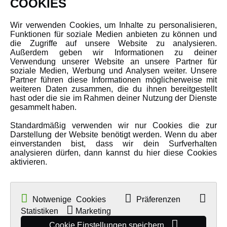
COOKIES
Über uns
Wir verwenden Cookies, um Inhalte zu personalisieren,
Karriere
Funktionen für soziale Medien anbieten zu können und
Amewi Kataloge
die Zugriffe auf unsere Website zu analysieren.
Außerdem geben wir Informationen zu deiner
Verwendung unserer Website an unsere Partner für
soziale Medien, Werbung und Analysen weiter. Unsere
MEHR VON AMEWI
Partner führen diese Informationen möglicherweise mit
weiteren Daten zusammen, die du ihnen bereitgestellt
hast oder die sie im Rahmen deiner Nutzung der Dienste
AMXRacing - Qualitäts RC-Zubehör
gesammelt haben.
Amewi Construction - Nutzfahrzeuge
Standardmäßig verwenden wir nur Cookies die zur
Malinos - Die kreative Seite von Amewi
Darstellung der Website benötigt werden. Wenn du aber
einverstanden bist, dass wir dein Surfverhalten
Werden Sie Amewi Händler
analysieren dürfen, dann kannst du hier diese Cookies
aktivieren.
Amewi B2B-Shop
Notwenige Cookies
Präferenzen
Statistiken
Marketing
Cookie Einstellungen speichern