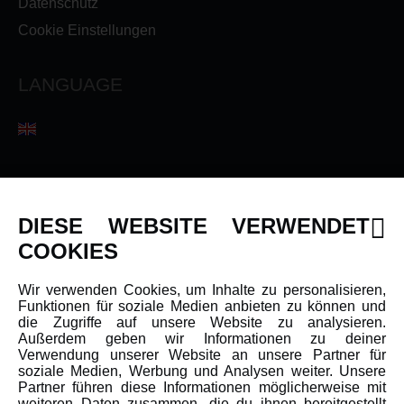
Datenschutz
Cookie Einstellungen
LANGUAGE
INFORMATIONEN
DIESE WEBSITE VERWENDET
Newsletter
COOKIES
Über uns
Wir verwenden Cookies, um Inhalte zu personalisieren,
Karriere
Funktionen für soziale Medien anbieten zu können und
Amewi Kataloge
die Zugriffe auf unsere Website zu analysieren.
Außerdem geben wir Informationen zu deiner
Verwendung unserer Website an unsere Partner für
soziale Medien, Werbung und Analysen weiter. Unsere
MEHR VON AMEWI
Partner führen diese Informationen möglicherweise mit
weiteren Daten zusammen, die du ihnen bereitgestellt