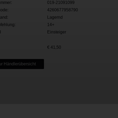
ummer:
019-21091099
ode:
4260677958790
tand:
Lagernd
fehlung:
14+
l
Einsteiger
€ 41,50
r Händlerübersicht