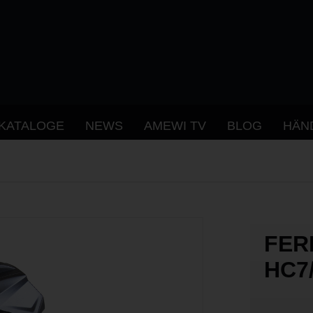
KATALOGE
NEWS
AMEWI TV
BLOG
HÄN
FER
HC7