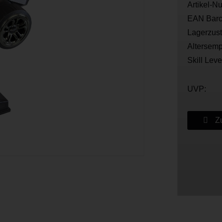
Artikel-N
EAN Barc
Lagerzus
Altersemp
Skill Leve
UVP:
Zu