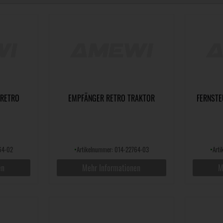
 RETRO
EMPFÄNGER RETRO TRAKTOR
FERNST
64-02
•
Artikelnummer: 014-22764-03
•
Art
en
Mehr Informationen
M