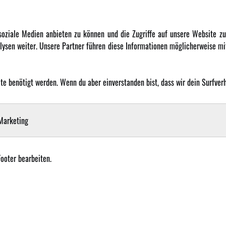
DATENSCHUTZ
INFORMATION
 soziale Medien anbieten zu können und die Zugriffe auf unsere Website 
ysen weiter. Unsere Partner führen diese Informationen möglicherweise mit
Datenschutz
Newsletter
Cookie Einstellungen
Über uns
Karriere
 benötigt werden. Wenn du aber einverstanden bist, dass wir dein Surfverha
LANGUAGE
Amewi Kataloge
arketing
Footer bearbeiten.
mewi Trade GmbH - Alle Rechte vorbehalten |
Impressum
| Der Verkauf erfolgt an Gewerbetre