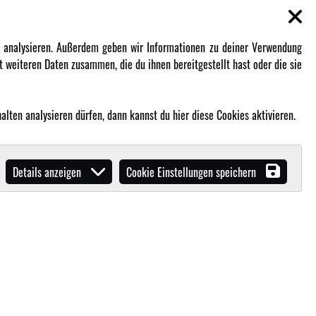
EN
MEHR VON AMEWI
zu analysieren. Außerdem geben wir Informationen zu deiner Verwendung
 weiteren Daten zusammen, die du ihnen bereitgestellt hast oder die sie
AMXRacing - Qualitäts RC-Zubehör
Amewi Construction - Nutzfahrzeuge
Malinos - Die kreative Seite von
lten analysieren dürfen, dann kannst du hier diese Cookies aktivieren.
Amewi
Werden Sie Amewi Händler
Details anzeigen
Cookie Einstellungen speichern
Amewi B2B-Shop
ibende in unserem
B2B Shop
.!