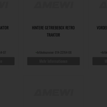
AKTOR
HINTERE GETRIEBEBOX RETRO
VORDE
TRAKTOR
64-07
•
Artikelnummer: 014-22764-08
•
Art
en
Mehr Informationen
M