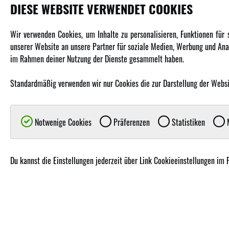
DIESE WEBSITE VERWENDET COOKIES
PRODUKTE
Wir verwenden Cookies, um Inhalte zu personalisieren, Funktionen für
unserer Website an unsere Partner für soziale Medien, Werbung und Anal
Fahrzeuge in allen Maßstäben
im Rahmen deiner Nutzung der Dienste gesammelt haben.
Helikopter Collective Pitch, Fixed Pitch
Multikopter in verschiedenen Ausführungen
Standardmäßig verwenden wir nur Cookies die zur Darstellung der Website
Flugzeuge für alle Anforderungen
Boote in verschiedenen Größen
Notwenige Cookies
Präferenzen
Statistiken
M
Panzer für Jung und Alt
Spielzeug für Kinder
Du kannst die Einstellungen jederzeit über Link Cookieeinstellungen im 
© Copyright 2019 - 2026 A