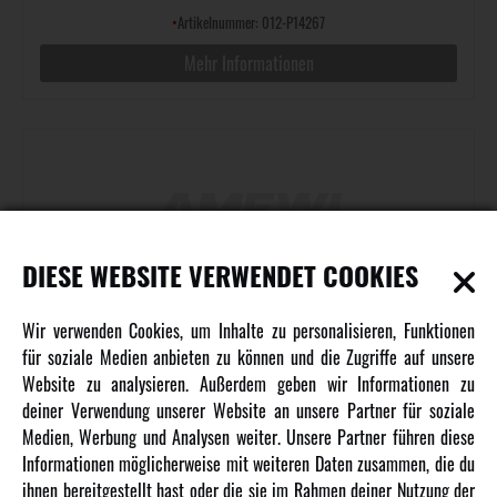
•
Artikelnummer: 012-P14267
Mehr Informationen
DIESE WEBSITE VERWENDET COOKIES
SERVOHALTERUNG HYPER GO TX14
Wir verwenden Cookies, um Inhalte zu personalisieren, Funktionen
für soziale Medien anbieten zu können und die Zugriffe auf unsere
Website zu analysieren. Außerdem geben wir Informationen zu
deiner Verwendung unserer Website an unsere Partner für soziale
•
Artikelnummer: 012-P14277
Medien, Werbung und Analysen weiter. Unsere Partner führen diese
Informationen möglicherweise mit weiteren Daten zusammen, die du
Mehr Informationen
ihnen bereitgestellt hast oder die sie im Rahmen deiner Nutzung der