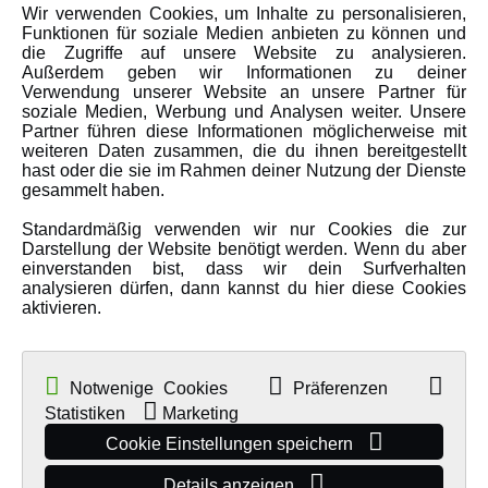
Wir verwenden Cookies, um Inhalte zu personalisieren,
Karriere
Funktionen für soziale Medien anbieten zu können und
Amewi Kataloge
die Zugriffe auf unsere Website zu analysieren.
Außerdem geben wir Informationen zu deiner
Verwendung unserer Website an unsere Partner für
soziale Medien, Werbung und Analysen weiter. Unsere
MEHR VON AMEWI
Partner führen diese Informationen möglicherweise mit
weiteren Daten zusammen, die du ihnen bereitgestellt
hast oder die sie im Rahmen deiner Nutzung der Dienste
AMXRacing - Qualitäts RC-Zubehör
gesammelt haben.
Amewi Construction - Nutzfahrzeuge
Standardmäßig verwenden wir nur Cookies die zur
Malinos - Die kreative Seite von Amewi
Darstellung der Website benötigt werden. Wenn du aber
einverstanden bist, dass wir dein Surfverhalten
Werden Sie Amewi Händler
analysieren dürfen, dann kannst du hier diese Cookies
aktivieren.
Amewi B2B-Shop
Notwenige Cookies
Präferenzen
Statistiken
Marketing
Cookie Einstellungen speichern
Details anzeigen