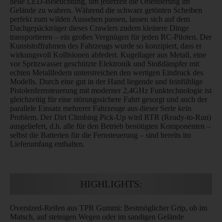
helle LED-Beleuchtung, um jederzeit die Orientierung im
Gelände zu wahren. Während die schwarz getönten Scheiben
perfekt zum wilden Aussehen passen, lassen sich auf dem
Dachgepäckträger dieses Crawlers zudem kleinere Dinge
transportieren – ein großes Vergnügen für jeden RC-Piloten. Der
Kunststoffrahmen des Fahrzeugs wurde so konzipiert, dass er
wirkungsvoll Kollisionen abfedert. Kugellager aus Metall, eine
vor Spritzwasser geschützte Elektronik und Stoßdämpfer mit
echten Metallfedern unterstreichen den wertigen Eindruck des
Modells. Durch eine gut in der Hand liegende und feinfühlige
Pistolenfernsteuerung mit moderner 2,4GHz Funktechnologie ist
gleichzeitig für eine störungssichere Fahrt gesorgt und auch der
parallele Einsatz mehrerer Fahrzeuge aus dieser Serie kein
Problem. Der Dirt Climbing Pick-Up wird RTR (Ready-to-Run)
ausgeliefert, d.h. alle für den Betrieb benötigten Komponenten –
selbst die Batterien für die Fernsteuerung – sind bereits im
Lieferumfang enthalten.
HIGHLIGHTS:
Oversized-Reifen aus TPR Gummi: Bestmöglicher Grip, ob im
Matsch, auf steinigen Wegen oder im sandigen Gelände