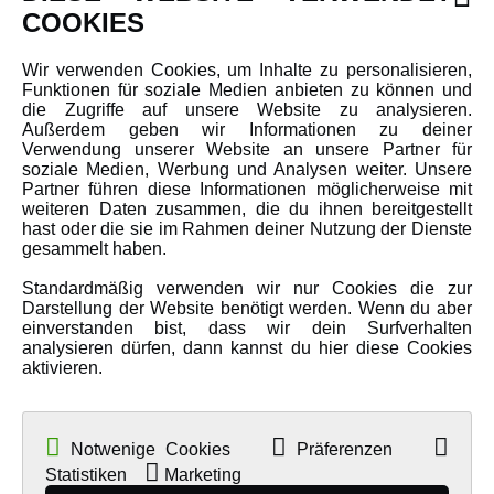
INFORMATIONEN
COOKIES
Newsletter
Wir verwenden Cookies, um Inhalte zu personalisieren,
Funktionen für soziale Medien anbieten zu können und
Über uns
die Zugriffe auf unsere Website zu analysieren.
Karriere
Außerdem geben wir Informationen zu deiner
Verwendung unserer Website an unsere Partner für
Amewi Kataloge
soziale Medien, Werbung und Analysen weiter. Unsere
Partner führen diese Informationen möglicherweise mit
weiteren Daten zusammen, die du ihnen bereitgestellt
hast oder die sie im Rahmen deiner Nutzung der Dienste
MEHR VON AMEWI
gesammelt haben.
Standardmäßig verwenden wir nur Cookies die zur
AMXRacing - Qualitäts RC-Zubehör
Darstellung der Website benötigt werden. Wenn du aber
einverstanden bist, dass wir dein Surfverhalten
Amewi Construction - Nutzfahrzeuge
analysieren dürfen, dann kannst du hier diese Cookies
Malinos - Die kreative Seite von Amewi
aktivieren.
Werden Sie Amewi Händler
Amewi B2B-Shop
Notwenige Cookies
Präferenzen
Statistiken
Marketing