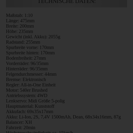
TECHNISCHE DATEN:
Maßstab: 1:10
Länge: 475mm
Breite: 200mm
Höhe: 235mm
Gewicht (inkl. Akku): 2055g
Radstand: 255mm
Spurbreite vorne: 170mm
Spurbreite hinten: 170mm
Bodenfreiheit: 27mm
Vorderräder: 96/35mm
Hinterräder: 96/35mm
Felgendurchmesser: 44mm
Bremse: Elektronisch
Regler: All-in-One Einheit
Motor: 540er Brushed
Antriebssystem: 4WD
Lenkservo: Midi Größe 5-polig
Hauptmaterial: Kunststoff
Akkufach: 69x35x17mm
Akku: Li-Ion, 2S, 7,4V 1500mAh, Dean, 68x34x16mm, 87g
Balancer: XH
Fahrzeit: 20min
Höchstgeschwindigkeit: ca. 15km/h