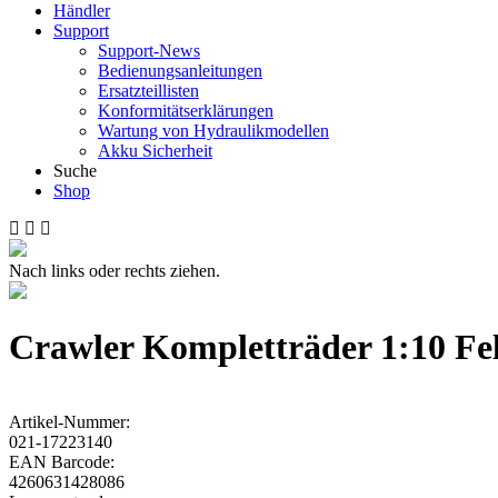
Händler
Support
Support-News
Bedienungsanleitungen
Ersatzteillisten
Konformitätserklärungen
Wartung von Hydraulikmodellen
Akku Sicherheit
Suche
Shop
Nach links oder rechts ziehen.
Crawler Kompletträder 1:10 Fel
Artikel-Nummer:
021-17223140
EAN Barcode:
4260631428086