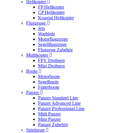
Helikopter
FP Helikopter
CP Helikopter
Koaxial Helikopter
Flugzeuge
Jets
Warbirds
Motorflugzeuge
Segelflugzeuge
Flugzeug Zubehör
Multikopter
FPV Drohnen
Mini Drohnen
Boote
Motorboote
Segelboote
Futterboote
Panzer
Panzer Standard Line
Panzer Advanced Line
Panzer Professional Line
Midi Panzer
Mini Panzer
Panzer Zubehör
Spielzeug