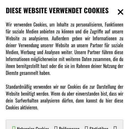
DIESE WEBSITE VERWENDET COOKIES
INFORMATIONEN
Wir verwenden Cookies, um Inhalte zu personalisieren, Funktionen
für soziale Medien anbieten zu können und die Zugriffe auf unsere
Newsletter
Website zu analysieren. Außerdem geben wir Informationen zu
Über uns
deiner Verwendung unserer Website an unsere Partner für soziale
Medien, Werbung und Analysen weiter. Unsere Partner führen diese
Karriere
Informationen möglicherweise mit weiteren Daten zusammen, die du
Amewi Kataloge
ihnen bereitgestellt hast oder die sie im Rahmen deiner Nutzung der
Dienste gesammelt haben.
MEHR VON AMEWI
Standardmäßig verwenden wir nur Cookies die zur Darstellung der
Website benötigt werden. Wenn du aber einverstanden bist, dass wir
AMXRacing - Qualitäts RC-Zubehör
dein Surfverhalten analysieren dürfen, dann kannst du hier diese
Amewi Construction - Nutzfahrzeuge
Cookies aktivieren.
Malinos - Die kreative Seite von Amewi
Werden Sie Amewi Händler