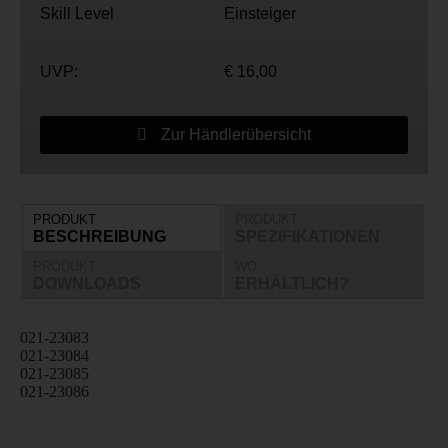
Skill Level
Einsteiger
UVP:
€ 16,00
Zur Händlerübersicht
PRODUKT
PRODUKT
BESCHREIBUNG
SPEZIFIKATIONEN
PRODUKT
WO
DOWNLOADS
ERHÄLTLICH?
021-23083
021-23084
021-23085
021-23086