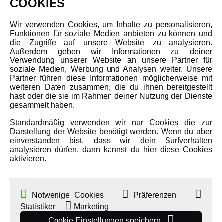
COOKIES
Über uns
Wir verwenden Cookies, um Inhalte zu personalisieren,
Karriere
Funktionen für soziale Medien anbieten zu können und
Amewi Kataloge
die Zugriffe auf unsere Website zu analysieren.
Außerdem geben wir Informationen zu deiner
Verwendung unserer Website an unsere Partner für
soziale Medien, Werbung und Analysen weiter. Unsere
MEHR VON AMEWI
Partner führen diese Informationen möglicherweise mit
weiteren Daten zusammen, die du ihnen bereitgestellt
hast oder die sie im Rahmen deiner Nutzung der Dienste
AMXRacing - Qualitäts RC-Zubehör
gesammelt haben.
Amewi Construction - Nutzfahrzeuge
Standardmäßig verwenden wir nur Cookies die zur
Malinos - Die kreative Seite von Amewi
Darstellung der Website benötigt werden. Wenn du aber
einverstanden bist, dass wir dein Surfverhalten
Werden Sie Amewi Händler
analysieren dürfen, dann kannst du hier diese Cookies
aktivieren.
Amewi B2B-Shop
Notwenige Cookies
Präferenzen
Statistiken
Marketing
Cookie Einstellungen speichern