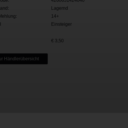
ode:
4260631424040
tand:
Lagernd
fehlung:
14+
l
Einsteiger
€ 3,50
r Händlerübersicht