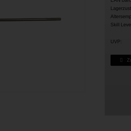
EAN Barc
Lagerzus
Altersemp
Skill Leve
UVP:
Zu