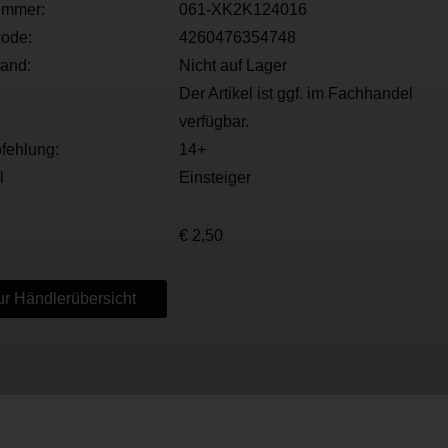
ummer:
061-XK2K124016
ode:
4260476354748
tand:
Nicht auf Lager
Der Artikel ist ggf. im Fachhandel
verfügbar.
fehlung:
14+
l
Einsteiger
€ 2,50
r Händlerübersicht