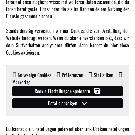
Informationen möglicherweise mit weiteren Daten zusammen, die du
ihnen bereitgestellt hast oder die sie im Rahmen deiner Nutzung der
MEHR VON AMEWI
Dienste gesammelt haben.
AMXRacing - Qualitäts RC-Zubehör
Standardmäßig verwenden wir nur Cookies die zur Darstellung der
Amewi Construction - Nutzfahrzeuge
Website benötigt werden. Wenn du aber einverstanden bist, dass wir
Malinos - Die kreative Seite von Amewi
dein Surfverhalten analysieren dürfen, dann kannst du hier diese
Cookies aktivieren.
Werden Sie Amewi Händler
Amewi B2B-Shop
Notwenige Cookies
Präferenzen
Statistiken
Marketing
Cookie Einstellungen speichern
Details anzeigen
© Copyright 2019 - 2026 Amewi Trade GmbH - Alle Rechte vorbehalten |
Impressum
| Der
Verkauf erfolgt an Gewerbetreibende in unserem
B2B Shop
.!
Du kannst die Einstellungen jederzeit über Link Cookieeinstellungen