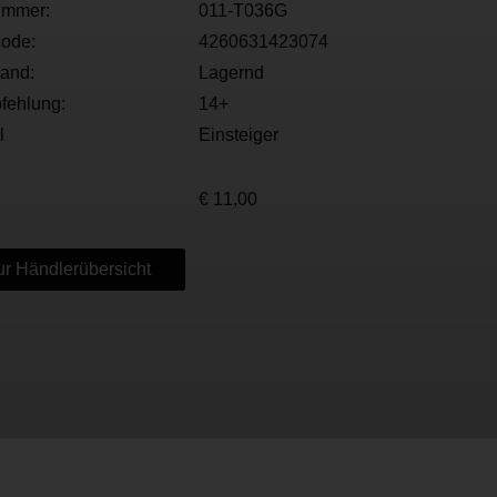
ummer:
011-T036G
ode:
4260631423074
tand:
Lagernd
fehlung:
14+
l
Einsteiger
€ 11,00
r Händlerübersicht