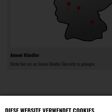
Amewi Händler
Klicke hier um zur Amewi Händler Übersicht zu gelangen.
DIESE WEBSITE VERWENDET COOKIES