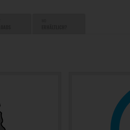
T
WO
LOADS
ERHÄLTLICH?