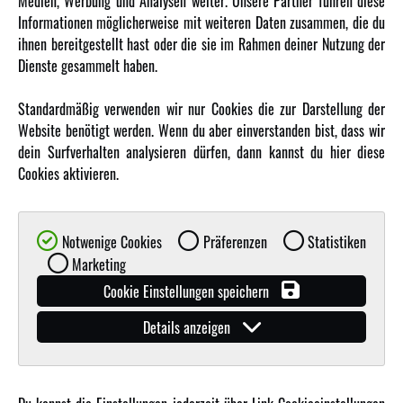
Medien, Werbung und Analysen weiter. Unsere Partner führen diese
Karriere
Informationen möglicherweise mit weiteren Daten zusammen, die du
Amewi Kataloge
ihnen bereitgestellt hast oder die sie im Rahmen deiner Nutzung der
Dienste gesammelt haben.
MEHR VON AMEWI
Standardmäßig verwenden wir nur Cookies die zur Darstellung der
Website benötigt werden. Wenn du aber einverstanden bist, dass wir
AMXRacing - Qualitäts RC-Zubehör
dein Surfverhalten analysieren dürfen, dann kannst du hier diese
Amewi Construction - Nutzfahrzeuge
Cookies aktivieren.
Malinos - Die kreative Seite von Amewi
Werden Sie Amewi Händler
Notwenige Cookies
Präferenzen
Statistiken
Amewi B2B-Shop
Marketing
Cookie Einstellungen speichern
Details anzeigen