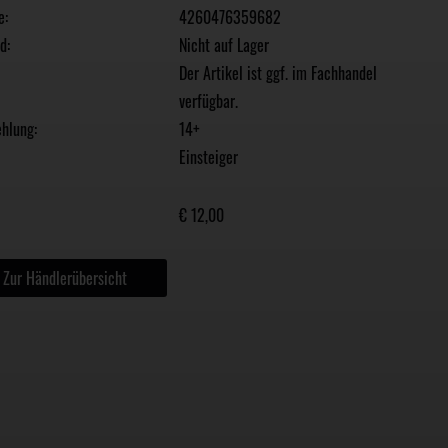
e:
4260476359682
d:
Nicht auf Lager
Der Artikel ist ggf. im Fachhandel
verfügbar.
hlung:
14+
Einsteiger
€ 12,00
Zur Händlerübersicht