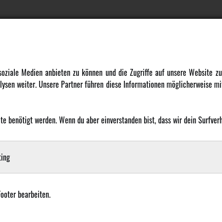
DATENSCHUTZ
INFORMATION
 soziale Medien anbieten zu können und die Zugriffe auf unsere Website 
ysen weiter. Unsere Partner führen diese Informationen möglicherweise mit
Datenschutz
Newsletter
Cookie Einstellungen
Über uns
Karriere
 benötigt werden. Wenn du aber einverstanden bist, dass wir dein Surfverha
LANGUAGE
Amewi Kataloge
ing
Footer bearbeiten.