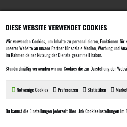
DIESE WEBSITE VERWENDET COOKIES
PRODUKTE
Wir verwenden Cookies, um Inhalte zu personalisieren, Funktionen für
unserer Website an unsere Partner für soziale Medien, Werbung und Anal
Fahrzeuge in allen Maßstäben
im Rahmen deiner Nutzung der Dienste gesammelt haben.
Helikopter Collective Pitch, Fixed Pitch
Multikopter in verschiedenen Ausführungen
Standardmäßig verwenden wir nur Cookies die zur Darstellung der Website
Flugzeuge für alle Anforderungen
Boote in verschiedenen Größen
Notwenige Cookies
Präferenzen
Statistiken
Market
Panzer für Jung und Alt
Spielzeug für Kinder
Du kannst die Einstellungen jederzeit über Link Cookieeinstellungen im 