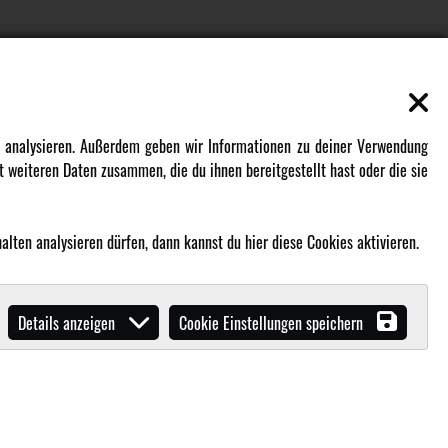
EN
MEHR VON AMEWI
zu analysieren. Außerdem geben wir Informationen zu deiner Verwendung
 weiteren Daten zusammen, die du ihnen bereitgestellt hast oder die sie
AMXRacing - Qualitäts RC-Zubehör
Amewi Construction - Nutzfahrzeuge
Malinos - Die kreative Seite von
lten analysieren dürfen, dann kannst du hier diese Cookies aktivieren.
Amewi
Werden Sie Amewi Händler
Details anzeigen
Cookie Einstellungen speichern
Amewi B2B-Shop