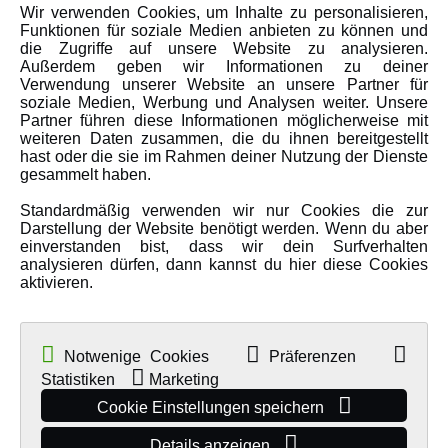
Wir verwenden Cookies, um Inhalte zu personalisieren,
Karriere
Funktionen für soziale Medien anbieten zu können und
Amewi Kataloge
die Zugriffe auf unsere Website zu analysieren.
Außerdem geben wir Informationen zu deiner
Verwendung unserer Website an unsere Partner für
soziale Medien, Werbung und Analysen weiter. Unsere
MEHR VON AMEWI
Partner führen diese Informationen möglicherweise mit
weiteren Daten zusammen, die du ihnen bereitgestellt
hast oder die sie im Rahmen deiner Nutzung der Dienste
AMXRacing - Qualitäts RC-Zubehör
gesammelt haben.
Amewi Construction - Nutzfahrzeuge
Standardmäßig verwenden wir nur Cookies die zur
Malinos - Die kreative Seite von Amewi
Darstellung der Website benötigt werden. Wenn du aber
einverstanden bist, dass wir dein Surfverhalten
Werden Sie Amewi Händler
analysieren dürfen, dann kannst du hier diese Cookies
aktivieren.
Amewi B2B-Shop
Notwenige Cookies
Präferenzen
Statistiken
Marketing
Cookie Einstellungen speichern
Details anzeigen