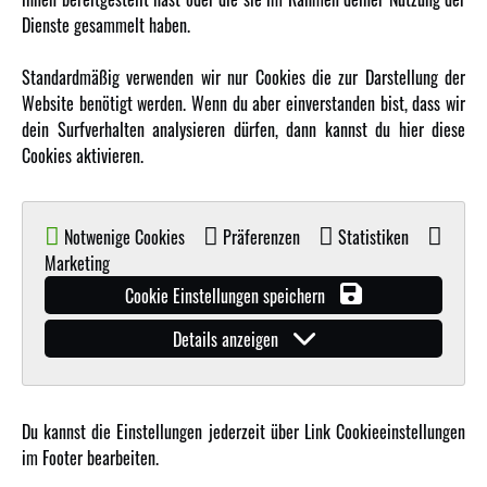
MEHR VON AMEWI
Dienste gesammelt haben.
AMXRacing - Qualitäts RC-Zubehör
Standardmäßig verwenden wir nur Cookies die zur Darstellung der
Amewi Construction - Nutzfahrzeuge
Website benötigt werden. Wenn du aber einverstanden bist, dass wir
Malinos - Die kreative Seite von Amewi
dein Surfverhalten analysieren dürfen, dann kannst du hier diese
Cookies aktivieren.
Werden Sie Amewi Händler
Amewi B2B-Shop
Notwenige Cookies
Präferenzen
Statistiken
Marketing
Cookie Einstellungen speichern
Details anzeigen
© Copyright 2019 - 2026 Amewi Trade GmbH - Alle Rechte vorbehalten |
Impressum
| Der
Verkauf erfolgt an Gewerbetreibende in unserem
B2B Shop
.!
Du kannst die Einstellungen jederzeit über Link Cookieeinstellungen
im Footer bearbeiten.