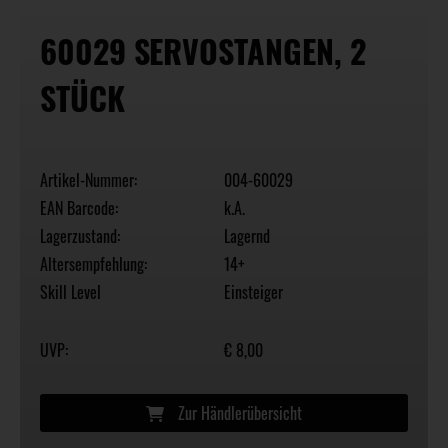
60029 SERVOSTANGEN, 2
STÜCK
Artikel-Nummer:
004-60029
EAN Barcode:
k.A.
Lagerzustand:
Lagernd
Altersempfehlung:
14+
Skill Level
Einsteiger
UVP:
€ 8,00
Zur Händlerübersicht