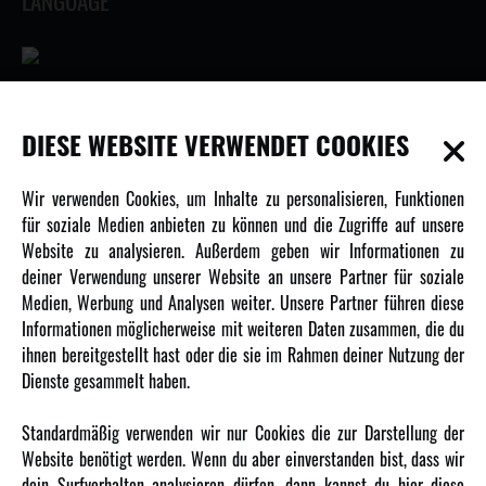
LANGUAGE
INFORMATIONEN
DIESE WEBSITE VERWENDET COOKIES
Newsletter
Wir verwenden Cookies, um Inhalte zu personalisieren, Funktionen
Über uns
für soziale Medien anbieten zu können und die Zugriffe auf unsere
Website zu analysieren. Außerdem geben wir Informationen zu
Karriere
deiner Verwendung unserer Website an unsere Partner für soziale
Amewi Kataloge
Medien, Werbung und Analysen weiter. Unsere Partner führen diese
Informationen möglicherweise mit weiteren Daten zusammen, die du
ihnen bereitgestellt hast oder die sie im Rahmen deiner Nutzung der
MEHR VON AMEWI
Dienste gesammelt haben.
AMXRacing - Qualitäts RC-Zubehör
Standardmäßig verwenden wir nur Cookies die zur Darstellung der
Amewi Construction - Nutzfahrzeuge
Website benötigt werden. Wenn du aber einverstanden bist, dass wir
Malinos - Die kreative Seite von Amewi
dein Surfverhalten analysieren dürfen, dann kannst du hier diese