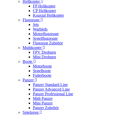
Helikopter
FP Helikopter
CP Helikopter
Koaxial Helikopter
Flugzeuge
Jets
Warbirds
Motorflugzeuge
Segelflugzeuge
Flugzeug Zubehör
Multikopter
FPV Drohnen
Mini Drohnen
Boote
Motorboote
Segelboote
Futterboote
Panzer
Panzer Standard Line
Panzer Advanced Line
Panzer Professional Line
Midi Panzer
Mini Panzer
Panzer Zubehör
Spielzeug