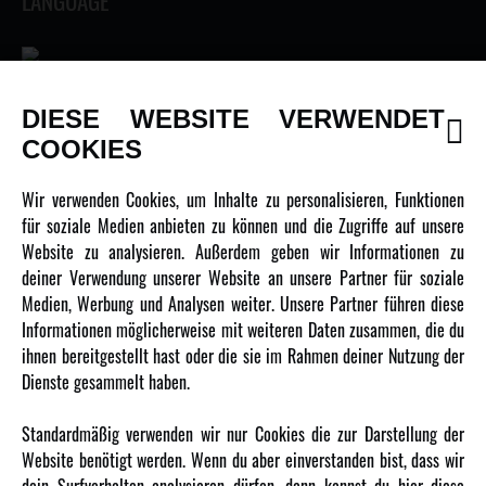
LANGUAGE
DIESE WEBSITE VERWENDET
INFORMATIONEN
COOKIES
Newsletter
Wir verwenden Cookies, um Inhalte zu personalisieren, Funktionen
Über uns
für soziale Medien anbieten zu können und die Zugriffe auf unsere
Website zu analysieren. Außerdem geben wir Informationen zu
Karriere
deiner Verwendung unserer Website an unsere Partner für soziale
Amewi Kataloge
Medien, Werbung und Analysen weiter. Unsere Partner führen diese
Informationen möglicherweise mit weiteren Daten zusammen, die du
ihnen bereitgestellt hast oder die sie im Rahmen deiner Nutzung der
MEHR VON AMEWI
Dienste gesammelt haben.
AMXRacing - Qualitäts RC-Zubehör
Standardmäßig verwenden wir nur Cookies die zur Darstellung der
Amewi Construction - Nutzfahrzeuge
Website benötigt werden. Wenn du aber einverstanden bist, dass wir
Malinos - Die kreative Seite von Amewi