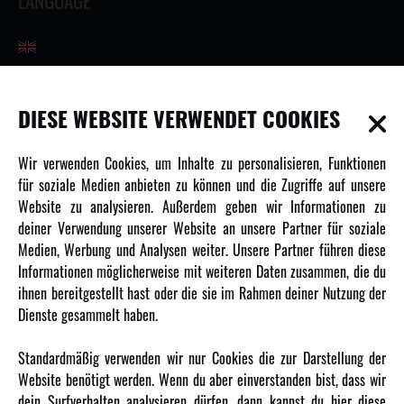
LANGUAGE
INFORMATIONEN
DIESE WEBSITE VERWENDET COOKIES
Newsletter
Wir verwenden Cookies, um Inhalte zu personalisieren, Funktionen
Über uns
für soziale Medien anbieten zu können und die Zugriffe auf unsere
Website zu analysieren. Außerdem geben wir Informationen zu
Karriere
deiner Verwendung unserer Website an unsere Partner für soziale
Amewi Kataloge
Medien, Werbung und Analysen weiter. Unsere Partner führen diese
Informationen möglicherweise mit weiteren Daten zusammen, die du
ihnen bereitgestellt hast oder die sie im Rahmen deiner Nutzung der
MEHR VON AMEWI
Dienste gesammelt haben.
AMXRacing - Qualitäts RC-Zubehör
Standardmäßig verwenden wir nur Cookies die zur Darstellung der
Amewi Construction - Nutzfahrzeuge
Website benötigt werden. Wenn du aber einverstanden bist, dass wir
Malinos - Die kreative Seite von Amewi
dein Surfverhalten analysieren dürfen, dann kannst du hier diese