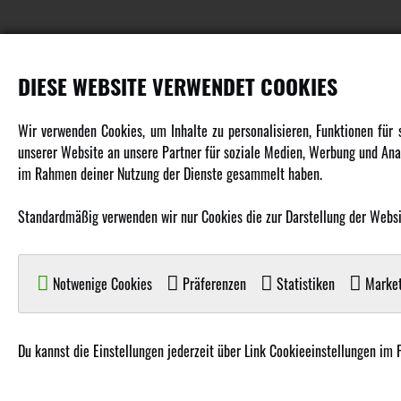
DIESE WEBSITE VERWENDET COOKIES
PRODUKTE
Wir verwenden Cookies, um Inhalte zu personalisieren, Funktionen für
unserer Website an unsere Partner für soziale Medien, Werbung und Anal
Fahrzeuge in allen Maßstäben
im Rahmen deiner Nutzung der Dienste gesammelt haben.
Helikopter Collective Pitch, Fixed Pitch
Multikopter in verschiedenen Ausführungen
Standardmäßig verwenden wir nur Cookies die zur Darstellung der Website
Flugzeuge für alle Anforderungen
Boote in verschiedenen Größen
Notwenige Cookies
Präferenzen
Statistiken
Market
Panzer für Jung und Alt
Spielzeug für Kinder
Du kannst die Einstellungen jederzeit über Link Cookieeinstellungen im 