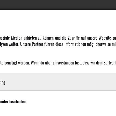
DATENSCHUTZ
INFORMATION
 soziale Medien anbieten zu können und die Zugriffe auf unsere Website 
ysen weiter. Unsere Partner führen diese Informationen möglicherweise mit
Datenschutz
Newsletter
Cookie Einstellungen
Über uns
Karriere
 benötigt werden. Wenn du aber einverstanden bist, dass wir dein Surfverha
LANGUAGE
Amewi Kataloge
ing
Footer bearbeiten.