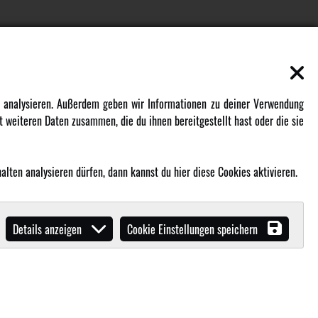
EN
MEHR VON AMEWI
zu analysieren. Außerdem geben wir Informationen zu deiner Verwendung
 weiteren Daten zusammen, die du ihnen bereitgestellt hast oder die sie
AMXRacing - Qualitäts RC-Zubehör
Amewi Construction - Nutzfahrzeuge
Malinos - Die kreative Seite von
lten analysieren dürfen, dann kannst du hier diese Cookies aktivieren.
Amewi
Werden Sie Amewi Händler
Details anzeigen
Cookie Einstellungen speichern
Amewi B2B-Shop