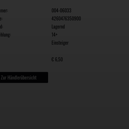
mmer:
004-06033
e:
4260476350900
d:
Lagernd
hlung:
14+
Einsteiger
€ 6,50
Zur Händlerübersicht